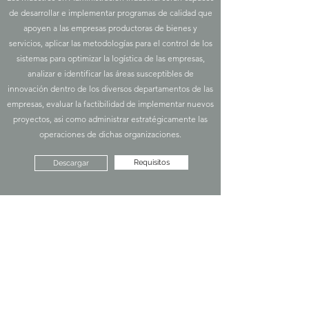
de desarrollar e implementar programas de calidad que
apoyen a las empresas productoras de bienes y
servicios, aplicar las metodologías para el control de los
sistemas para optimizar la logística de las empresas,
analizar e identificar las áreas susceptibles de
innovación dentro de los diversos departamentos de las
empresas, evaluar la factibilidad de implementar nuevos
proyectos, asi como administrar estratégicamente las
operaciones de dichas organizaciones.
Requisitos
Descargar
info@umbralescuela.mx
656-618-4132
Camino Viejo a San Jose #11045, Esq. con