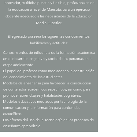
innovador, multidisciplinario y flexible, profesionales de
la educación a nivel de Maestría, para un ejercicio
docente adecuado a las necesidades de la Educación
Media Superior.
El egresado poseerá los siguientes conocimientos,
habilidades y actitudes:
Conocimientos de influencia de la formación académica
en el desarrollo cognitivo y social de las personas en la
etapa adolescente.
El papel del profesor como mediador en la construcción
del conocimiento de los estudiantes.
Modelos de enseñanza para favorecer la construcción
de contenidos académicos específicos, así como para
promover aprendizajes y habilidades cognitivas.
Modelos educativos mediados por tecnología de la
comunicación y la información para contenidos
específicos.
Los efectos del uso de la Tecnología en los procesos de
enseñanza aprendizaje.
Requisitos