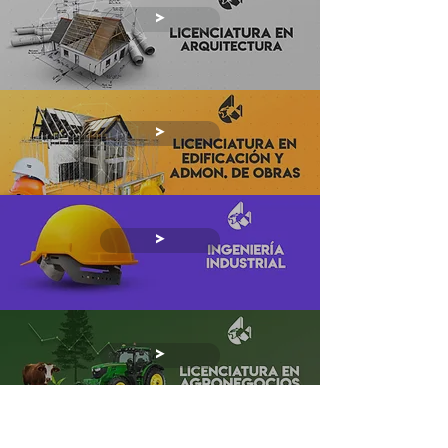
>
>
>
>