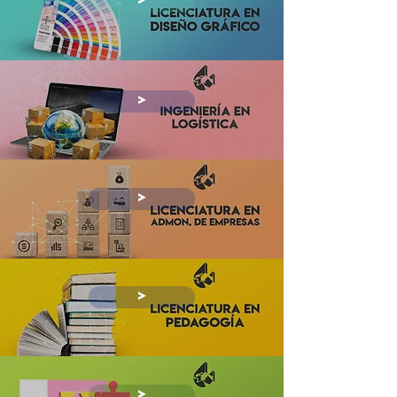
>
>
>
>
>