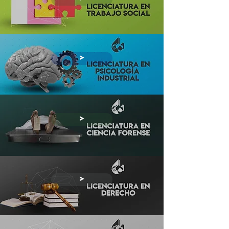
>
>
>