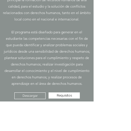
calidad, para el estudio y la solución de conflictos
relacionados con derechos humanos, tanto en el ámbito
local como en el nacional e internacional.
El programa está diseñado para generar en el
estudiante las competencias necesarias con el fin de
que pueda identificar y analizar problemas sociales y
jurídicos desde una sensibilidad de derechos humanos;
plantear soluciones para el cumplimiento y respeto de
derechos humanos; realizar investigación para
desarrollar el conocimiento y el nivel de cumplimiento
en derechos humanos; y realizar procesos de
aprendizaje en el área de derechos humanos.
Requisitos
Descargar
info@umbralescuela.mx